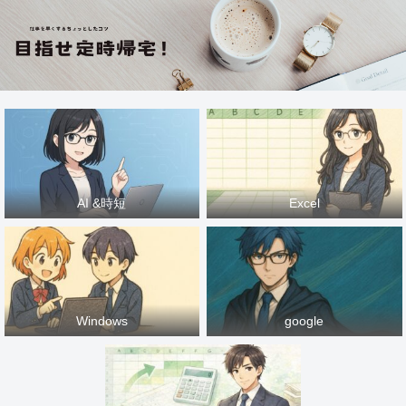
AI &時短
Excel
Windows
google