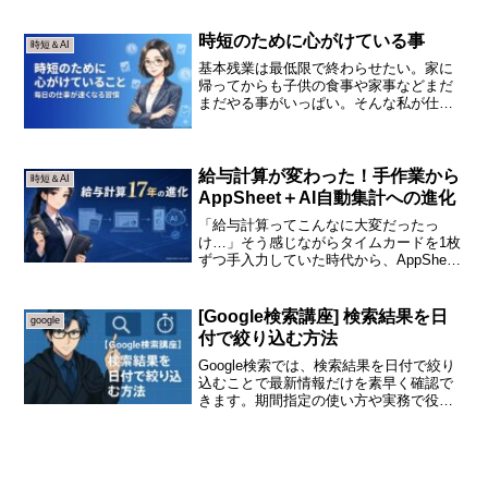
した実践的な使い方、初心者でも失敗し
ないアプリ構築のコツ、業務効率化につ
ながる設定方法をわかりやすく解説しま
時短のために心がけている事
時短＆AI
す。
基本残業は最低限で終わらせたい。家に
帰ってからも子供の食事や家事などまだ
まだやる事がいっぱい。そんな私が仕事
で気をつけている事をお伝えします。①
タスクの整理！今日は絶対に終わらせな
いといけない仕事は、必ず時間を決めさ
っさと終わらせます。基本...
給与計算が変わった！手作業から
時短＆AI
AppSheet＋AI自動集計への進化
「給与計算ってこんなに大変だったっ
け…」そう感じながらタイムカードを1枚
ずつ手入力していた時代から、AppSheet
とAIを組み合わせて残業時間まで自動集
計できる時代へ。月末の集計作業に追わ
れて定時に帰れない…という悩みも、仕
[Google検索講座] 検索結果を日
google
組みを変えれば...
付で絞り込む方法
Google検索では、検索結果を日付で絞り
込むことで最新情報だけを素早く確認で
きます。期間指定の使い方や実務で役立
つ活用例を初心者向けにわかりやすく解
説します。