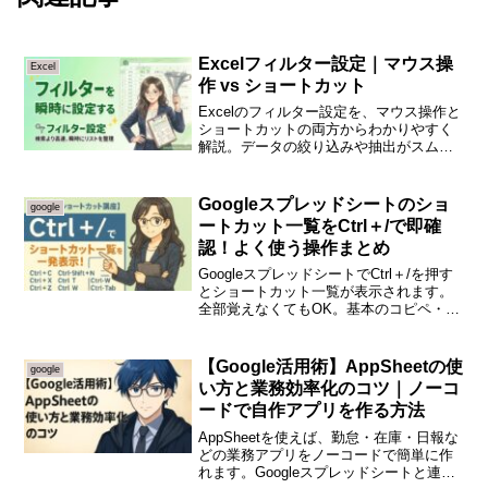
Excelフィルター設定｜マウス操
Excel
作 vs ショートカット
Excelのフィルター設定を、マウス操作と
ショートカットの両方からわかりやすく
解説。データの絞り込みや抽出がスムー
ズになり、実務での作業時間を大幅に短
縮できる時短テクニックを紹介します。
Googleスプレッドシートのショ
google
ートカット一覧をCtrl＋/で即確
認！よく使う操作まとめ
GoogleスプレッドシートでCtrl＋/を押す
とショートカット一覧が表示されます。
全部覚えなくてもOK。基本のコピペ・行
の挿入・書式設定など実務でよく使うシ
ョートカットもあわせて紹介。
【Google活用術】AppSheetの使
google
い方と業務効率化のコツ｜ノーコ
ードで自作アプリを作る方法
AppSheetを使えば、勤怠・在庫・日報な
どの業務アプリをノーコードで簡単に作
れます。Googleスプレッドシートと連携