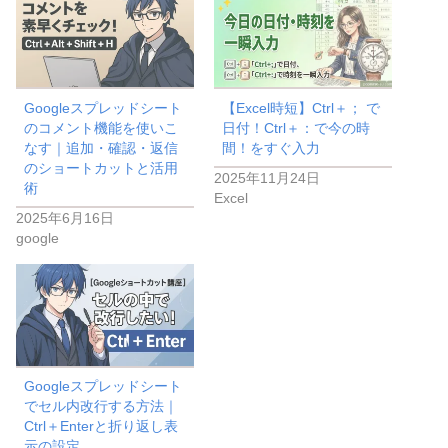
Googleスプレッドシート
【Excel時短】Ctrl＋； で
のコメント機能を使いこ
日付！Ctrl＋：で今の時
なす｜追加・確認・返信
間！をすぐ入力
のショートカットと活用
2025年11月24日
術
Excel
2025年6月16日
google
Googleスプレッドシート
でセル内改行する方法｜
Ctrl＋Enterと折り返し表
示の設定