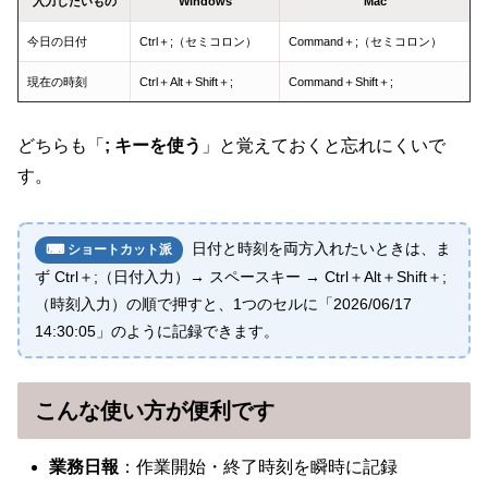
入力したいもの
Windows
Mac
今日の日付
Ctrl＋;（セミコロン）
Command＋;（セミコロン）
現在の時刻
Ctrl＋Alt＋Shift＋;
Command＋Shift＋;
どちらも「
; キーを使う
」と覚えておくと忘れにくいで
す。
日付と時刻を両方入れたいときは、ま
⌨ ショートカット派
ず Ctrl＋;（日付入力）→ スペースキー → Ctrl＋Alt＋Shift＋;
（時刻入力）の順で押すと、1つのセルに「2026/06/17
14:30:05」のように記録できます。
こんな使い方が便利です
業務日報
：作業開始・終了時刻を瞬時に記録