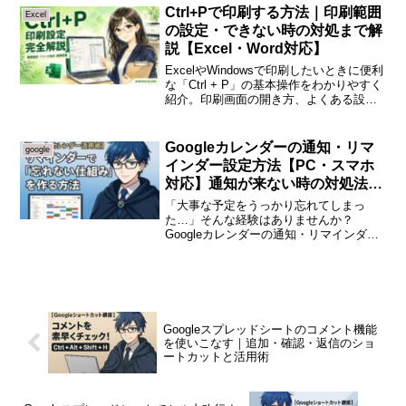
Ctrl+Pで印刷する方法｜印刷範囲
Excel
の設定・できない時の対処まで解
説【Excel・Word対応】
ExcelやWindowsで印刷したいときに便利
な「Ctrl + P」の基本操作をわかりやすく
紹介。印刷画面の開き方、よくある設定
ミスの防止ポイントまで初心者向けに解
説します。
Googleカレンダーの通知・リマ
google
インダー設定方法【PC・スマホ
対応】通知が来ない時の対処法も
解説
「大事な予定をうっかり忘れてしまっ
た…」そんな経験はありませんか？
Googleカレンダーの通知・リマインダー
機能を使えば、決めた時間にスマホや画
面で知らせてくれるので、忘れることが
ぐっと減ります。クロノ通知を「1日前」
と「1時間前」の2つ設...
Googleスプレッドシートのコメント機能
を使いこなす｜追加・確認・返信のショ
ートカットと活用術