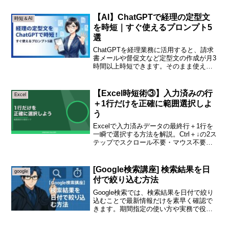
法を紹介します。もう“調べながら作る”時
間を減らして、AIに考えさせましょ
【AI】ChatGPTで経理の定型文
時短＆AI
う。...
を時短｜すぐ使えるプロンプト5
選
ChatGPTを経理業務に活用すると、請求
書メールや督促文など定型文の作成が月3
時間以上時短できます。そのまま使える
プロンプト5選を紹介します。
【Excel時短術③】入力済みの行
Excel
＋1行だけを正確に範囲選択しよ
う
Excelで入力済みデータの最終行＋1行を
一瞬で選択する方法を解説。Ctrl＋↓の2ス
テップでスクロール不要・マウス不要。
表へのデータ追加が格段に速くなる時短
テクニック。
[Google検索講座] 検索結果を日
google
付で絞り込む方法
Google検索では、検索結果を日付で絞り
込むことで最新情報だけを素早く確認で
きます。期間指定の使い方や実務で役立
つ活用例を初心者向けにわかりやすく解
説します。