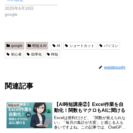
2025年6月18日
google
google
時短＆AI
AI
ショートカット
パソコン
初心者
効率化
時短
wataboushi
関連記事
【AI時短講座②】Excel作業を自
時短＆AI
動化！関数もマクロもAIに聞ける
Excelは便利だけど、「関数が覚えられな
い」「毎月の集計が大変」と感じる人も
多いですよね。この記事では、ChatGPT
を使ってExcel作業を時短する具体的な方