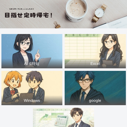
AI &時短
Excel
Windows
google