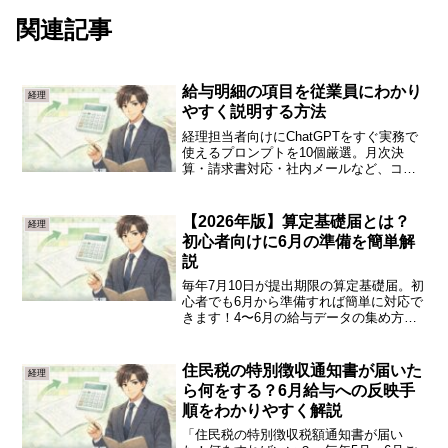
関連記事
給与明細の項目を従業員にわかり
経理
やすく説明する方法
経理担当者向けにChatGPTをすぐ実務で
使えるプロンプトを10個厳選。月次決
算・請求書対応・社内メールなど、コピ
ペして使える具体例つきで解説します。
【2026年版】算定基礎届とは？
経理
初心者向けに6月の準備を簡単解
説
毎年7月10日が提出期限の算定基礎届。初
心者でも6月から準備すれば簡単に対応で
きます！4〜6月の給与データの集め方、
標準報酬月額の計算方法まで、経理担当
者向けにわかりやすく解説します。
住民税の特別徴収通知書が届いた
経理
ら何をする？6月給与への反映手
順をわかりやすく解説
「住民税の特別徴収税額通知書が届い