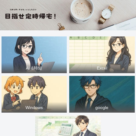
AI &時短
Excel
Windows
google