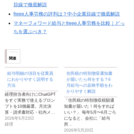
目線で徹底解説
freee人事労務の評判は？中小企業目線で徹底解説
マネーフォワード給与とfreee人事労務を比較｜どっ
ちを選ぶべき？
関連
給与明細の項目を従業員
住民税の特別徴収通知書
にわかりやすく説明する
が届いたら何をする？6
方法
月給与への反映手順をわ
かりやすく解説
経理担当者向けにChatGPT
をすぐ実務で使えるプロン
「住民税の特別徴収税額通
プトを10個厳選。月次決
知書が届いた！何をすれば
算・請求書対応・社内メ…
いい？」 毎年5月〜6月ごろ
2026年5月23日
になると、会社に「給与
経理
所…
2026年5月20日