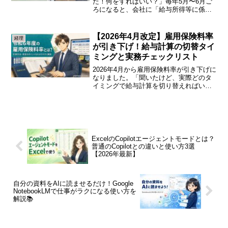
た！何をすればいい？」毎年5月〜6月ご
ろになると、会社に「給与所得等に係る
市町村民税・都道府県民税特別徴収税額
の決定通知書」という長い名前の書類が
届きます。受け取ったはいいけど「何を
【2026年4月改定】雇用保険料率
経理
すれば？」と戸惑う方も多...
が引き下げ！給与計算の切替タイ
ミングと実務チェックリスト
2026年4月から雇用保険料率が引き下げに
なりました。「聞いたけど、実際どのタ
イミングで給与計算を切り替えればいい
の？」と迷っている経理・給与担当者の
方、多いのではないでしょうか。切替タ
イミングを間違えると、後から従業員ご
とに過不足を精算す...
ExcelのCopilotエージェントモードとは？
普通のCopilotとの違いと使い方3選
【2026年最新】
自分の資料をAIに読ませるだけ！Google
NotebookLMで仕事がラクになる使い方を
解説📚