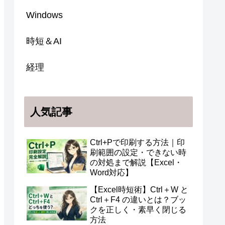
Windows
時短＆AI
経理
人気記事
Ctrl+Pで印刷する方法｜印
刷範囲の設定・できない時
の対処まで解説【Excel・
Word対応】
【Excel時短術】Ctrl＋W と
Ctrl＋F4 の違いとは？ブッ
クを正しく・素早く閉じる
方法