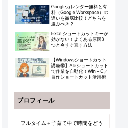
Googleカレンダー無料と有
料（Google Workspace）の
違いを徹底比較！どちらを
選ぶべき？
Excelショートカットキーが
効かない！よくある原因3
つと今すぐ直す方法
【Windowsショートカット
講座⑩】AI×ショートカット
で作業を自動化！Win＋C／
自作ショートカット活用術
プロフィール
フルタイム＋子育て中で時間をどう