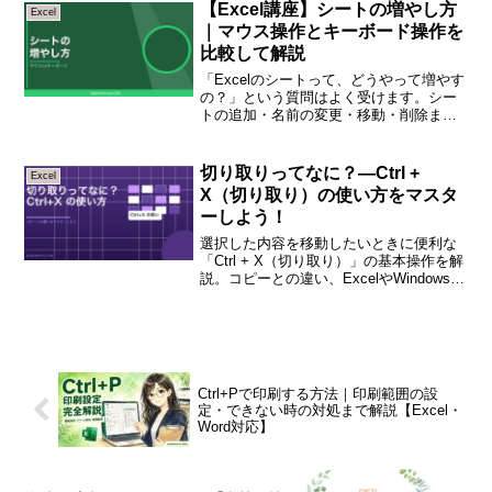
はExcelには、日付と時刻をワンタッチで
【Excel講座】シートの増やし方
Excel
入力できるショ...
｜マウス操作とキーボード操作を
比較して解説
「Excelのシートって、どうやって増やす
の？」という質問はよく受けます。シー
トの追加・名前の変更・移動・削除ま
で、マウスとキーボード両方の方法で丁
寧に解説します。セルナ先生シートを使
い分けるとファイルがすっきり整理でき
切り取りってなに？―Ctrl +
Excel
ます！ 使い方を覚え...
X（切り取り）の使い方をマスタ
ーしよう！
選択した内容を移動したいときに便利な
「Ctrl + X（切り取り）」の基本操作を解
説。コピーとの違い、ExcelやWindowsで
の使い方、実務で役立つ移動テクニック
まで初心者向けに紹介します。
Ctrl+Pで印刷する方法｜印刷範囲の設
定・できない時の対処まで解説【Excel・
Word対応】