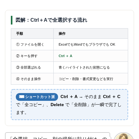
図解：Ctrl＋Aで全選択する流れ
手順
操作
① ファイルを開く
ExcelでもWordでもブラウザでも OK
② キーを押す
Ctrl ＋ A
③ 全部選ばれる
青くハイライトされた状態になる
④ そのまま操作
コピー・削除・書式変更などを実行
Ctrl ＋ A
→ そのまま
Ctrl ＋ C
⌨ ショートカット派
で「全コピー」、
Delete
で「全削除」が一瞬で完了し
ます。