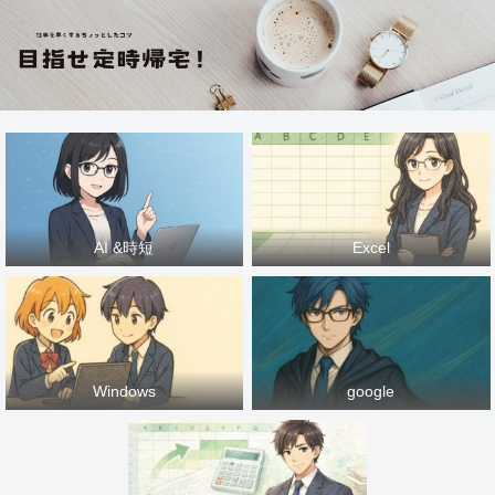
AI &時短
Excel
Windows
google