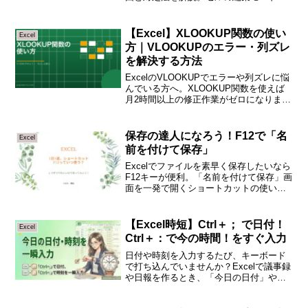
日本語IME・PC環境の制限など、よくあ
る3パターンをステップ順に確認できま
す。
【Excel】XLOOKUP関数の使い
Excel
方｜VLOOKUPのエラー・列ズレ
を解決する方法
ExcelのVLOOKUPでエラーや列ズレに悩
んでいる方へ。XLOOKUP関数を使えば
月2時間以上の修正作業がゼロになりま
す。基本の使い方を実務例付きで解説。
保存の達人になろう！F12で「名
Excel
前を付けて保存」
Excelでファイルを素早く保存したいなら
F12キーが便利。「名前を付けて保存」画
面を一発で開くショートカットの使い方
と実務での活用例をわかりやすく紹介し
ます。
【Excel時短】Ctrl＋； で日付！
Excel
Ctrl＋：で今の時間！をすぐ入力
日付や時刻を入力するたび、キーボード
で打ち込んでいませんか？Excelで議事録
や日報を作るとき、「今日の日付」や
「今の時間」を毎回手入力していると、
それだけで地味に時間がかかります。実