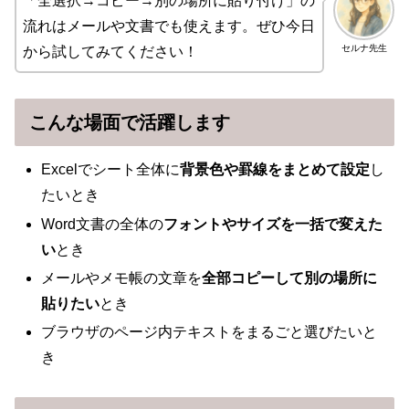
「全選択→コピー→別の場所に貼り付け」の
流れはメールや文書でも使えます。ぜひ今日
セルナ先生
から試してみてください！
こんな場面で活躍します
Excelでシート全体に
背景色や罫線をまとめて設定
し
たいとき
Word文書の全体の
フォントやサイズを一括で変えた
い
とき
メールやメモ帳の文章を
全部コピーして別の場所に
貼りたい
とき
ブラウザのページ内テキストをまるごと選びたいと
き